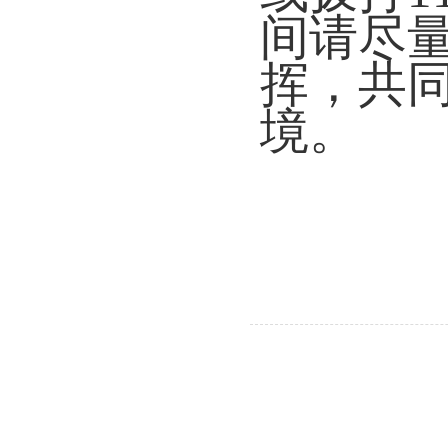
间请尽
挥，共
境。