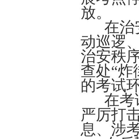
放。
在治
动巡逻
治安秩
查处“炸
的考试
在考
严厉打
息、涉