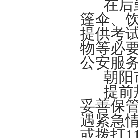
在后
篷伞、
提供考
物等必
公安服
朝阳
提前
妥善保
遇紧急
或拨打1