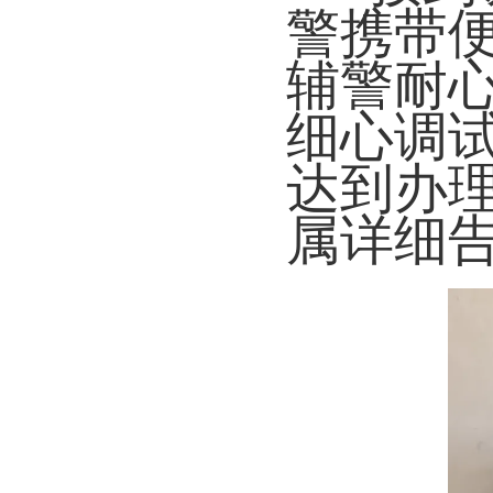
警携带
辅警耐
细心调
达到办
属详细