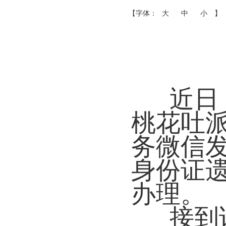
【字体：
大
中
小
】
近日
桃花吐
务微信
身份证
办理。
接到