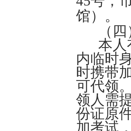
45号，
馆）。
（四
本人
内临时
时携带
可代领
领人需
份证原
加考试